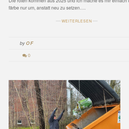
Die roten kommen aus 2025 und ich mache es mir einfach
färbe nur um, anstatt neu zu setzen….
WEITERLESEN
by
OF
0