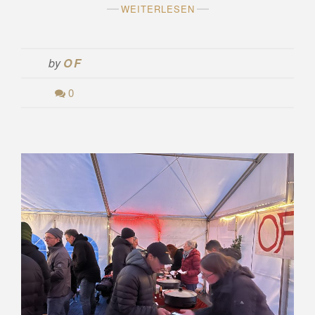
WEITERLESEN
by
OF
0