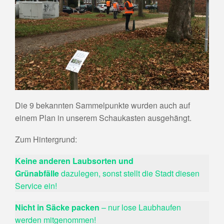
Die 9 bekannten Sammelpunkte wurden auch auf
einem Plan in unserem Schaukasten ausgehängt.
Zum Hintergrund:
Keine anderen Laubsorten und
Grünabfälle
dazulegen, sonst stellt die Stadt diesen
Service ein!
Nicht in Säcke packen
– nur lose Laubhaufen
werden mitgenommen!